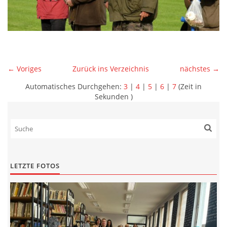
← Voriges
Zurück ins Verzeichnis
nächstes →
Automatisches Durchgehen:
3
|
4
|
5
|
6
|
7
(Zeit in
Sekunden )
LETZTE FOTOS