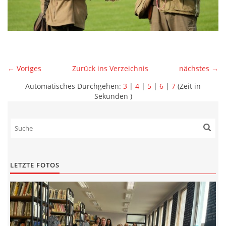
← Voriges
Zurück ins Verzeichnis
nächstes →
Automatisches Durchgehen:
3
|
4
|
5
|
6
|
7
(Zeit in
Sekunden )
LETZTE FOTOS