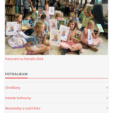
Pasování na čtenáře 2024
FOTOALBUM
Chrášťany
Interiér knihovny
Momentky a noční foto