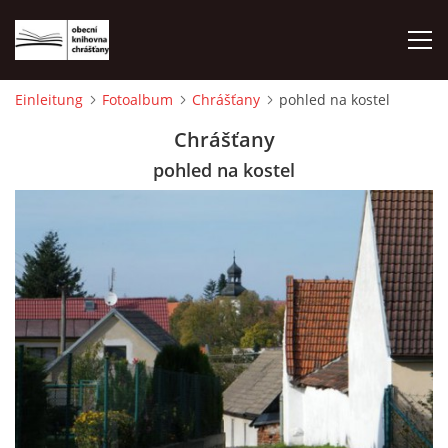
Einleitung
Fotoalbum
Chrášťany
pohled na kostel
EINLEITUNG
Chrášťany
pohled na kostel
FOTOALBUM
© 2026 eStránky.cz
|
WebSlice
|
Drucken
|
Aktualisiert: 1. 8. 2026
|
Nach oben ↑