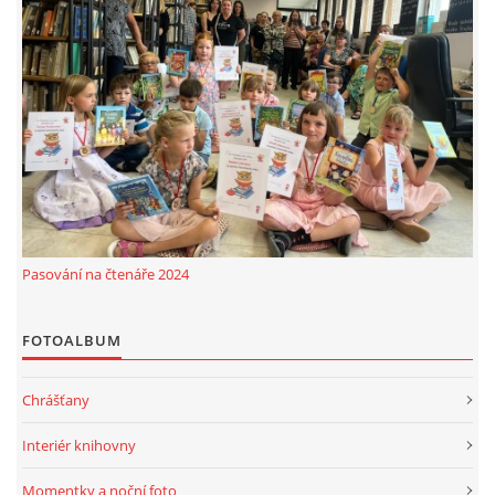
Pasování na čtenáře 2024
FOTOALBUM
Chrášťany
Interiér knihovny
Momentky a noční foto