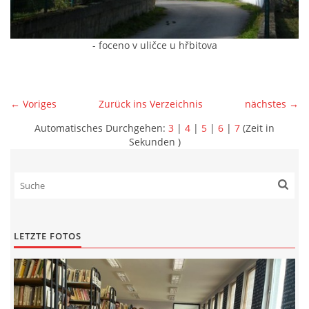
- foceno v uličce u hřbitova
← Voriges
Zurück ins Verzeichnis
nächstes →
Automatisches Durchgehen:
3
|
4
|
5
|
6
|
7
(Zeit in
Sekunden )
LETZTE FOTOS