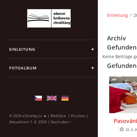
Einleitung
2
Archiv
Gefunden
EINLEITUNG
Keine Beiträge 
Gefundene
FOTOALBUM
© 2026 eStránky.cz
|
WebSlice
|
Drucken
|
Pasování
Aktualisiert: 1. 8. 2026
|
Nach oben ↑
20. 6. 2