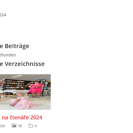
024
e Beiträge
gefunden
 Verzeichnisse
 na čtenáře 2024
024
39
0