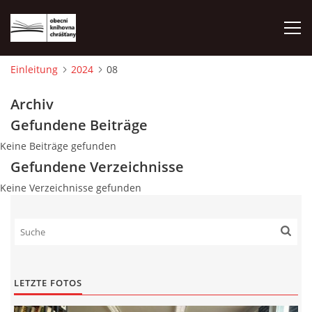
Einleitung
2024
08
EINLEITUNG
Archiv
Gefundene Beiträge
FOTOALBUM
Keine Beiträge gefunden
Gefundene Verzeichnisse
Keine Verzeichnisse gefunden
© 2026 eStránky.cz
|
WebSlice
|
Drucken
|
Aktualisiert: 1. 8. 2026
|
Nach oben ↑
LETZTE FOTOS