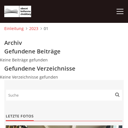
Einleitung
2023
01
EINLEITUNG
Archiv
Gefundene Beiträge
FOTOALBUM
Keine Beiträge gefunden
Gefundene Verzeichnisse
Keine Verzeichnisse gefunden
© 2026 eStránky.cz
|
WebSlice
|
Drucken
|
Aktualisiert: 1. 8. 2026
|
Nach oben ↑
LETZTE FOTOS