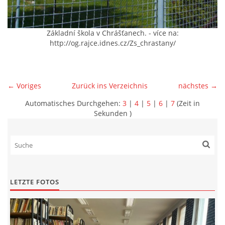
Základní škola v Chrášťanech. - více na:
http://og.rajce.idnes.cz/Zs_chrastany/
← Voriges
Zurück ins Verzeichnis
nächstes →
Automatisches Durchgehen:
3
|
4
|
5
|
6
|
7
(Zeit in
Sekunden )
LETZTE FOTOS