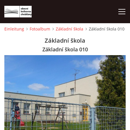
Einleitung
Fotoalbum
Základní škola
Základní škola 010
EINLEITUNG
Základní škola
Základní škola 010
FOTOALBUM
© 2026 eStránky.cz
|
WebSlice
|
Drucken
|
Aktualisiert: 1. 8. 2026
|
Nach oben ↑