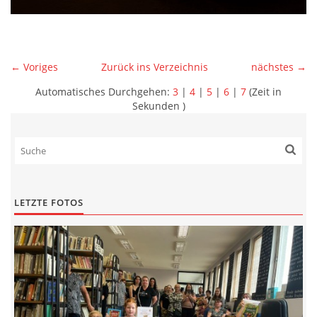
← Voriges
Zurück ins Verzeichnis
nächstes →
Automatisches Durchgehen:
3
|
4
|
5
|
6
|
7
(Zeit in
Sekunden )
LETZTE FOTOS