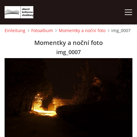
Einleitung
Fotoalbum
Momentky a noční foto
img_0007
EINLEITUNG
Momentky a noční foto
img_0007
FOTOALBUM
© 2026 eStránky.cz
|
WebSlice
|
Drucken
|
Aktualisiert: 1. 8. 2026
|
Nach oben ↑