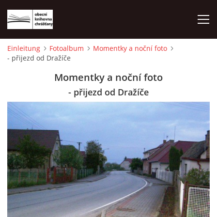
Einleitung
Fotoalbum
Momentky a noční foto
- přijezd od Dražíče
EINLEITUNG
Momentky a noční foto
FOTOALBUM
- přijezd od Dražíče
© 2026 eStránky.cz
|
WebSlice
|
Drucken
|
Aktualisiert: 1. 8. 2026
|
Nach oben ↑