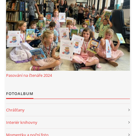
Pasování na čtenáře 2024
FOTOALBUM
Chrášťany
Interiér knihovny
Momentky a noční foto