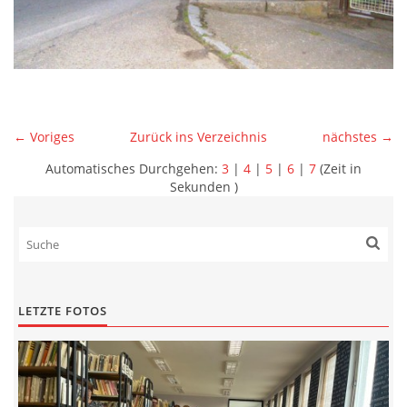
← Voriges
Zurück ins Verzeichnis
nächstes →
Automatisches Durchgehen:
3
|
4
|
5
|
6
|
7
(Zeit in
Sekunden )
LETZTE FOTOS