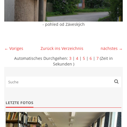
- pohled od Záveských
← Voriges
Zurück ins Verzeichnis
nächstes →
Automatisches Durchgehen:
3
|
4
|
5
|
6
|
7
(Zeit in
Sekunden )
LETZTE FOTOS