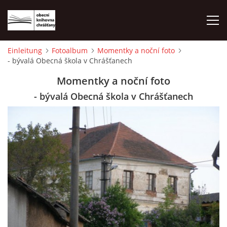
Einleitung
Fotoalbum
Momentky a noční foto
- bývalá Obecná škola v Chrášťanech
EINLEITUNG
Momentky a noční foto
FOTOALBUM
- bývalá Obecná škola v Chrášťanech
© 2026 eStránky.cz
|
WebSlice
|
Drucken
|
Aktualisiert: 1. 8. 2026
|
Nach oben ↑