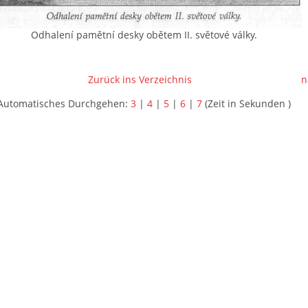
Odhalení pamětní desky obětem II. světové války.
Zurück ins Verzeichnis
n
Automatisches Durchgehen:
3
|
4
|
5
|
6
|
7
(Zeit in Sekunden )