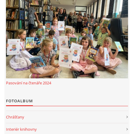
Pasování na čtenáře 2024
FOTOALBUM
Chrášťany
Interiér knihovny