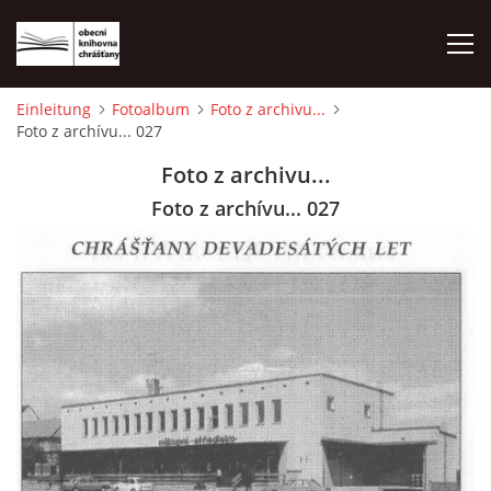
Einleitung
Fotoalbum
Foto z archivu...
Foto z archívu... 027
EINLEITUNG
Foto z archivu...
FOTOALBUM
Foto z archívu... 027
© 2026 eStránky.cz
|
WebSlice
|
Drucken
|
Aktualisiert: 1. 8. 2026
|
Nach oben ↑