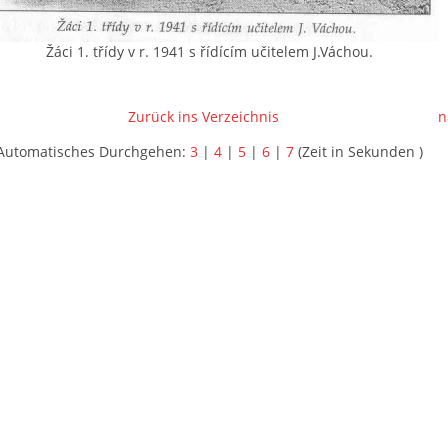
Žáci 1. třídy v r. 1941 s řídícím učitelem J.Váchou.
Zurück ins Verzeichnis
n
Automatisches Durchgehen:
3
|
4
|
5
|
6
|
7
(Zeit in Sekunden )