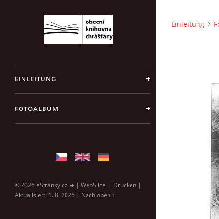
Einleitung
F
EINLEITUNG
FOTOALBUM
© 2026 eStránky.cz
|
WebSlice
|
Drucken
|
Aktualisiert: 1. 8. 2026
|
Nach oben ↑