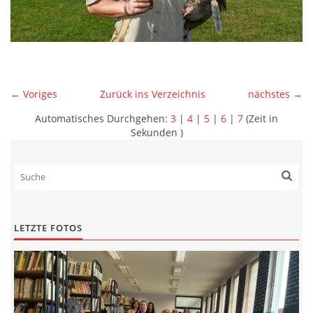
← Voriges
Zurück ins Verzeichnis
nächstes →
Automatisches Durchgehen:
3
|
4
|
5
|
6
|
7
(Zeit in
Sekunden )
LETZTE FOTOS