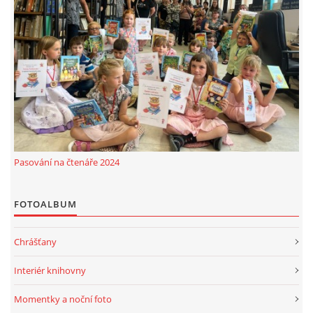
Pasování na čtenáře 2024
FOTOALBUM
Chrášťany
Interiér knihovny
Momentky a noční foto