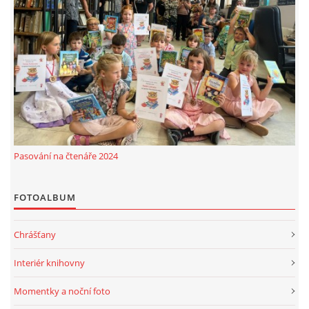
Pasování na čtenáře 2024
FOTOALBUM
Chrášťany
Interiér knihovny
Momentky a noční foto