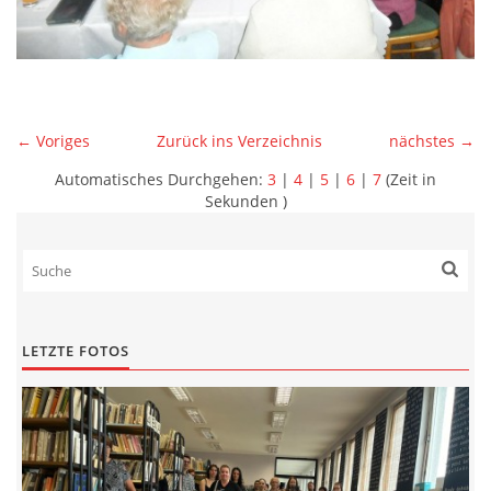
← Voriges
Zurück ins Verzeichnis
nächstes →
Automatisches Durchgehen:
3
|
4
|
5
|
6
|
7
(Zeit in
Sekunden )
LETZTE FOTOS