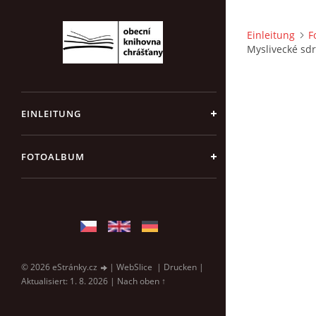
Einleitung
F
Myslivecké sd
EINLEITUNG
FOTOALBUM
© 2026 eStránky.cz
|
WebSlice
|
Drucken
|
Aktualisiert: 1. 8. 2026
|
Nach oben ↑