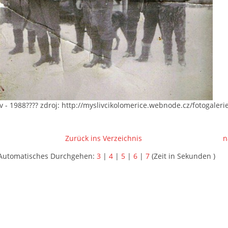
v - 1988???? zdroj: http://myslivcikolomerice.webnode.cz/fotogalerie
Zurück ins Verzeichnis
n
Automatisches Durchgehen:
3
|
4
|
5
|
6
|
7
(Zeit in Sekunden )