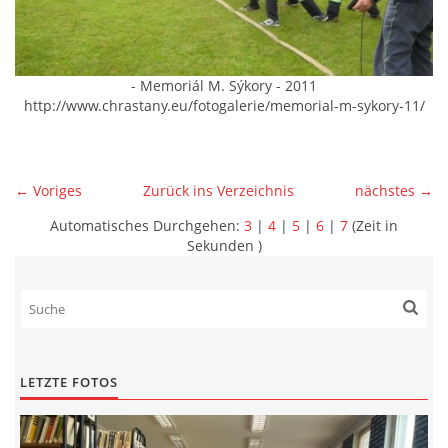
- Memoriál M. Sýkory - 2011
http://www.chrastany.eu/fotogalerie/memorial-m-sykory-11/
← Voriges
Zurück ins Verzeichnis
nächstes →
Automatisches Durchgehen:
3
|
4
|
5
|
6
|
7
(Zeit in
Sekunden )
LETZTE FOTOS