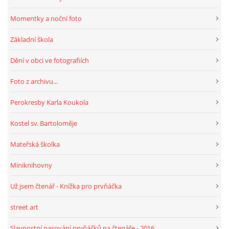
Momentky a noční foto
Základní škola
Dění v obci ve fotografiích
Foto z archivu...
Perokresby Karla Koukola
Kostel sv. Bartoloměje
Mateřská školka
Miniknihovny
Už jsem čtenář - Knížka pro prvňáčka
street art
Slavnostní pasování prvňáčků na čtenáře - 2016