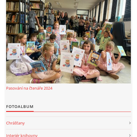
Pasování na čtenáře 2024
FOTOALBUM
Chrášťany
Interiér knihovny