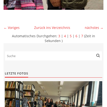
← Voriges
Zurück ins Verzeichnis
nächstes →
Automatisches Durchgehen:
3
|
4
|
5
|
6
|
7
(Zeit in
Sekunden )
LETZTE FOTOS