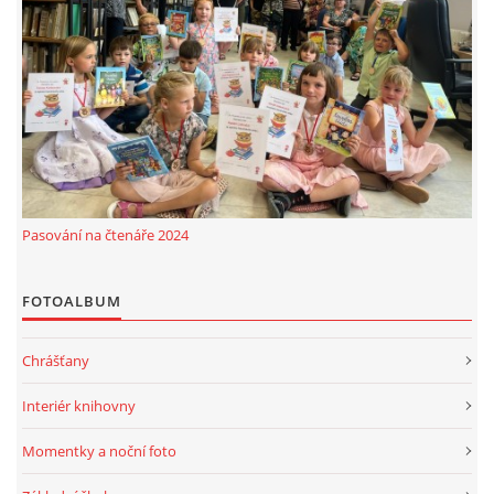
Pasování na čtenáře 2024
FOTOALBUM
Chrášťany
Interiér knihovny
Momentky a noční foto