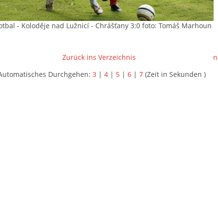
fotbal - Koloděje nad Lužnicí - Chrášťany 3:0 foto: Tomáš Marhoun
Zurück ins Verzeichnis
n
Automatisches Durchgehen:
3
|
4
|
5
|
6
|
7
(Zeit in Sekunden )