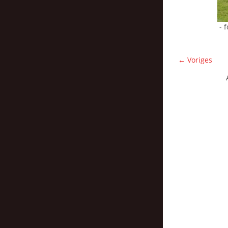
- 
← Voriges