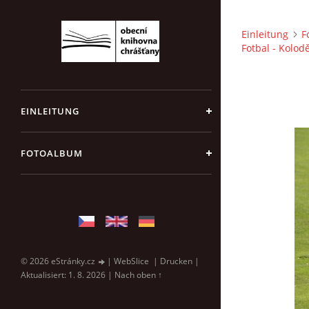
Einleitung
F
Fotbal - Kolod
EINLEITUNG
FOTOALBUM
© 2026 eStránky.cz
|
WebSlice
|
Drucken
|
Aktualisiert: 1. 8. 2026
|
Nach oben ↑