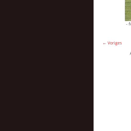
- 
← Voriges