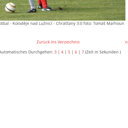
fotbal - Koloděje nad Lužnicí - Chrášťany 3:0 foto: Tomáš Marhoun
Zurück ins Verzeichnis
n
Automatisches Durchgehen:
3
|
4
|
5
|
6
|
7
(Zeit in Sekunden )