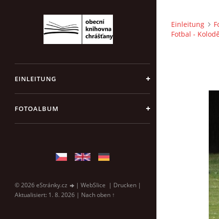
Einleitung
F
Fotbal - Kolod
EINLEITUNG
FOTOALBUM
© 2026 eStránky.cz
|
WebSlice
|
Drucken
|
Aktualisiert: 1. 8. 2026
|
Nach oben ↑