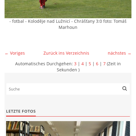
- fotbal - Koloděje nad Lužnicí - Chrášťany 3:0 foto: Tomáš
Marhoun
← Voriges
Zurück ins Verzeichnis
nächstes →
Automatisches Durchgehen:
3
|
4
|
5
|
6
|
7
(Zeit in
Sekunden )
LETZTE FOTOS