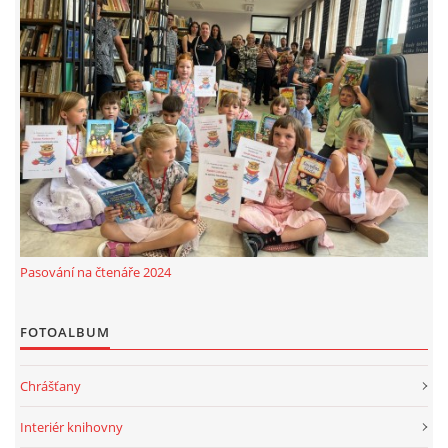
Pasování na čtenáře 2024
FOTOALBUM
Chrášťany
Interiér knihovny