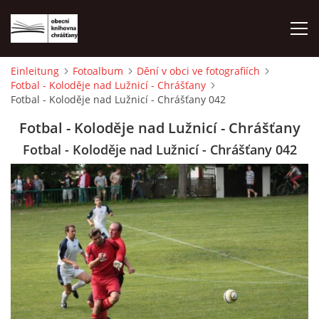
Einleitung
Fotoalbum
Dění v obci ve fotografiích
Fotbal - Koloděje nad Lužnicí - Chrášťany
EINLEITUNG
Fotbal - Koloděje nad Lužnicí - Chrášťany 042
Fotbal - Koloděje nad Lužnicí - Chrášťany
FOTOALBUM
Fotbal - Koloděje nad Lužnicí - Chrášťany 042
© 2026 eStránky.cz
|
WebSlice
|
Drucken
|
Aktualisiert: 1. 8. 2026
|
Nach oben ↑