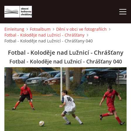
Einleitung
Fotoalbum
Dění v obci ve fotografiích
Fotbal - Koloděje nad Lužnicí - Chrášťany
EINLEITUNG
Fotbal - Koloděje nad Lužnicí - Chrášťany 040
Fotbal - Koloděje nad Lužnicí - Chrášťany
FOTOALBUM
Fotbal - Koloděje nad Lužnicí - Chrášťany 040
© 2026 eStránky.cz
|
WebSlice
|
Drucken
|
Aktualisiert: 1. 8. 2026
|
Nach oben ↑