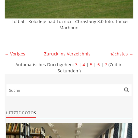
- fotbal - Koloděje nad Lužnicí - Chrášťany 3:0 foto: Tomáš
Marhoun
← Voriges
Zurück ins Verzeichnis
nächstes →
Automatisches Durchgehen:
3
|
4
|
5
|
6
|
7
(Zeit in
Sekunden )
LETZTE FOTOS