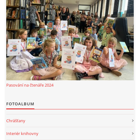
Pasování na čtenáře 2024
FOTOALBUM
Chrášťany
Interiér knihovny