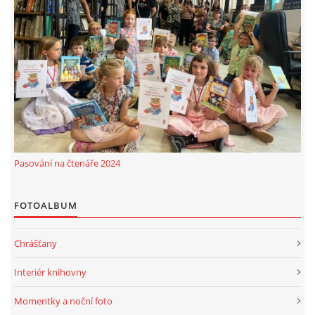
Pasování na čtenáře 2024
FOTOALBUM
Chrášťany
Interiér knihovny
Momentky a noční foto