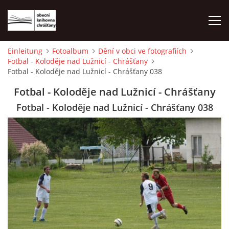
Einleitung
Fotoalbum
Dění v obci ve fotografiích
Fotbal - Koloděje nad Lužnicí - Chrášťany
EINLEITUNG
Fotbal - Koloděje nad Lužnicí - Chrášťany 038
Fotbal - Koloděje nad Lužnicí - Chrášťany
FOTOALBUM
Fotbal - Koloděje nad Lužnicí - Chrášťany 038
© 2026 eStránky.cz
|
WebSlice
|
Drucken
|
Aktualisiert: 1. 8. 2026
|
Nach oben ↑