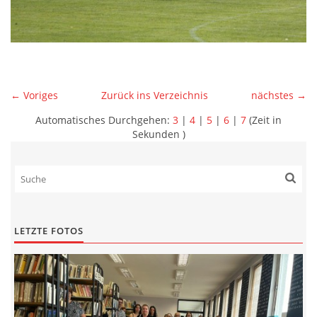
← Voriges
Zurück ins Verzeichnis
nächstes →
Automatisches Durchgehen:
3
|
4
|
5
|
6
|
7
(Zeit in
Sekunden )
LETZTE FOTOS