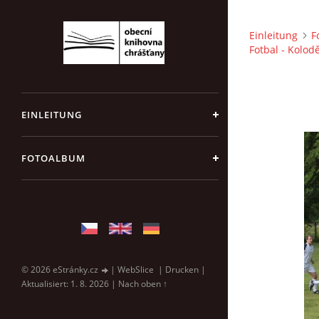
Einleitung
F
Fotbal - Kolod
EINLEITUNG
FOTOALBUM
© 2026 eStránky.cz
|
WebSlice
|
Drucken
|
Aktualisiert: 1. 8. 2026
|
Nach oben ↑