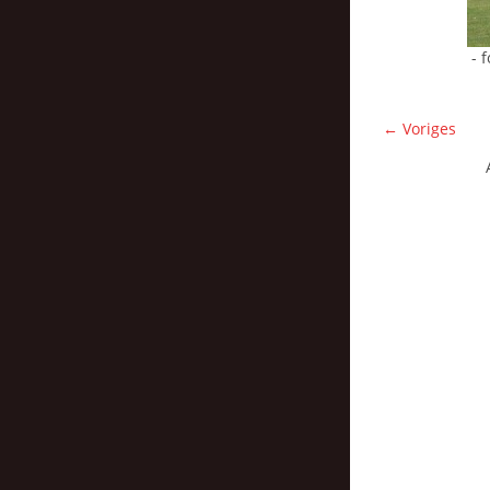
- 
← Voriges