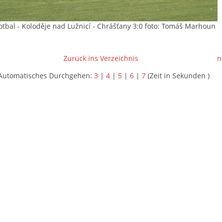
fotbal - Koloděje nad Lužnicí - Chrášťany 3:0 foto: Tomáš Marhoun
Zurück ins Verzeichnis
n
Automatisches Durchgehen:
3
|
4
|
5
|
6
|
7
(Zeit in Sekunden )