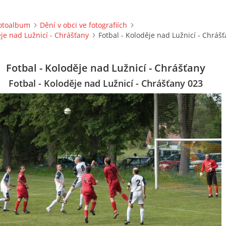
otoalbum
Dění v obci ve fotografiích
ěje nad Lužnicí - Chrášťany
Fotbal - Koloděje nad Lužnicí - Chráš
Fotbal - Koloděje nad Lužnicí - Chrášťany
Fotbal - Koloděje nad Lužnicí - Chrášťany 023