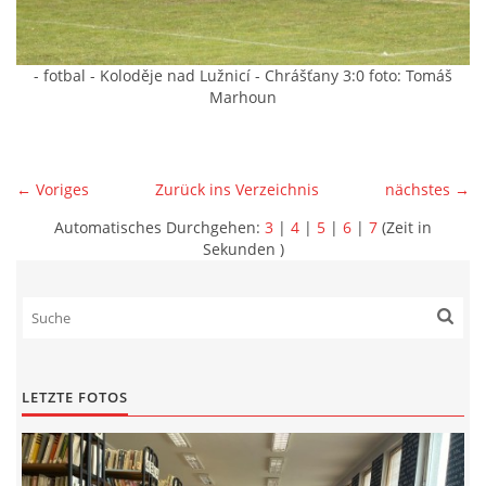
- fotbal - Koloděje nad Lužnicí - Chrášťany 3:0 foto: Tomáš
Marhoun
← Voriges
Zurück ins Verzeichnis
nächstes →
Automatisches Durchgehen:
3
|
4
|
5
|
6
|
7
(Zeit in
Sekunden )
LETZTE FOTOS