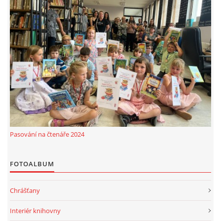
Pasování na čtenáře 2024
FOTOALBUM
Chrášťany
Interiér knihovny