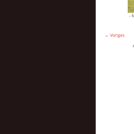
- 
← Voriges