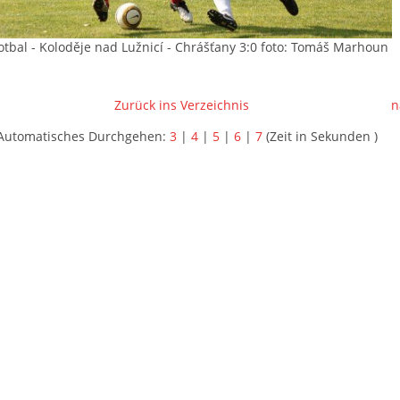
fotbal - Koloděje nad Lužnicí - Chrášťany 3:0 foto: Tomáš Marhoun
Zurück ins Verzeichnis
n
Automatisches Durchgehen:
3
|
4
|
5
|
6
|
7
(Zeit in Sekunden )