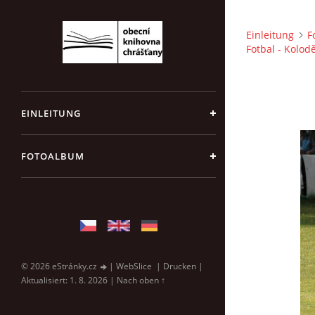
Einleitung
F
Fotbal - Kolod
EINLEITUNG
FOTOALBUM
© 2026 eStránky.cz
|
WebSlice
|
Drucken
|
Aktualisiert: 1. 8. 2026
|
Nach oben ↑