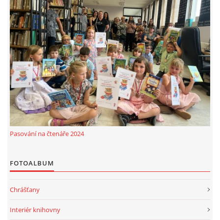
Pasování na čtenáře 2024
FOTOALBUM
Chrášťany
Interiér knihovny