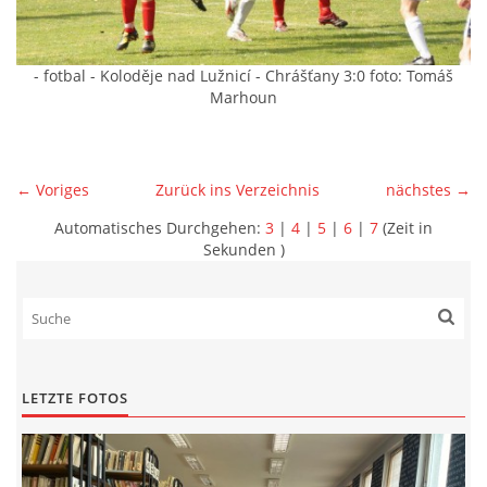
- fotbal - Koloděje nad Lužnicí - Chrášťany 3:0 foto: Tomáš
Marhoun
← Voriges
Zurück ins Verzeichnis
nächstes →
Automatisches Durchgehen:
3
|
4
|
5
|
6
|
7
(Zeit in
Sekunden )
LETZTE FOTOS