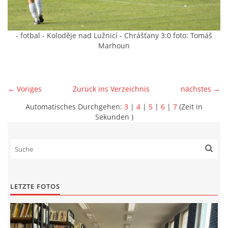
- fotbal - Koloděje nad Lužnicí - Chrášťany 3:0 foto: Tomáš
Marhoun
← Voriges
Zurück ins Verzeichnis
nächstes →
Automatisches Durchgehen:
3
|
4
|
5
|
6
|
7
(Zeit in
Sekunden )
LETZTE FOTOS