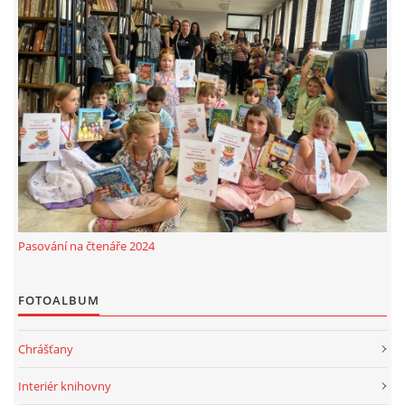
Pasování na čtenáře 2024
FOTOALBUM
Chrášťany
Interiér knihovny