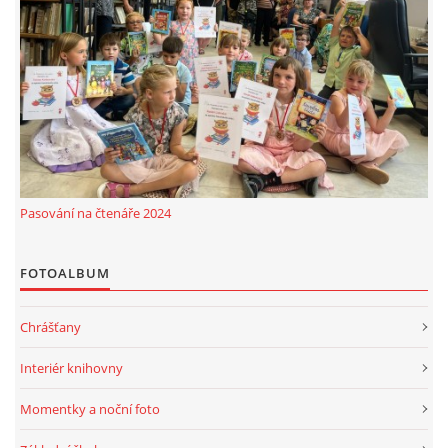
Pasování na čtenáře 2024
FOTOALBUM
Chrášťany
Interiér knihovny
Momentky a noční foto