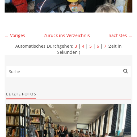
← Voriges
Zurück ins Verzeichnis
nächstes →
Automatisches Durchgehen:
3
|
4
|
5
|
6
|
7
(Zeit in
Sekunden )
LETZTE FOTOS