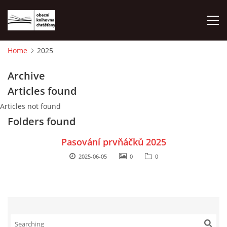
Home
2025
HOME
Archive
Articles found
PHOTO ALBUM
Articles not found
Folders found
Pasování prvňáčků 2025
2025-06-05
0
0
© 2026 eStránky.cz
|
WebSlice
|
Print
|
Updated: 2026-08-01
|
Up ↑