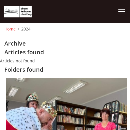
Home
2024
HOME
Archive
Articles found
PHOTO ALBUM
Articles not found
Folders found
© 2026 eStránky.cz
|
WebSlice
|
Print
|
Updated: 2026-08-01
|
Up ↑