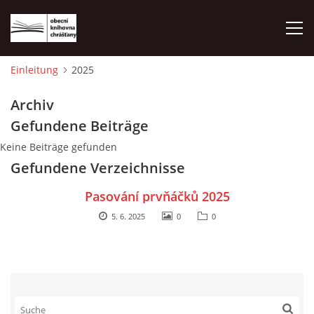
Einleitung
2025
EINLEITUNG
Archiv
Gefundene Beiträge
FOTOALBUM
Keine Beiträge gefunden
Gefundene Verzeichnisse
Pasování prvňáčků 2025
5. 6. 2025
0
0
© 2026 eStránky.cz
|
WebSlice
|
Drucken
|
Aktualisiert: 1. 8. 2026
|
Nach oben ↑