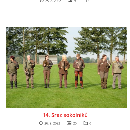
25. 8. 2022
9
0
14. Sraz sokolníků
26. 9. 2022
25
0