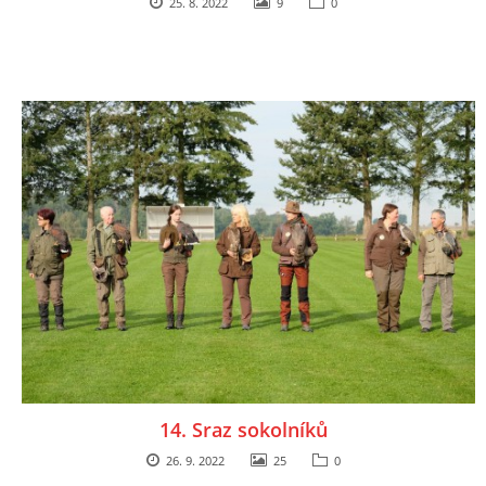
25. 8. 2022
9
0
14. Sraz sokolníků
26. 9. 2022
25
0