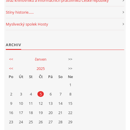
Svaz knihovníků a informačních pracovníků České republiky
Stíny historie......
Myslivecký spolek Hosty
ARCHIV
<<
červen
>>
<<
2025
>>
Po
Út
St
Čt
Pá
So
Ne
1
2
3
4
5
6
7
8
9
10
11
12
13
14
15
16
17
18
19
20
21
22
23
24
25
26
27
28
29