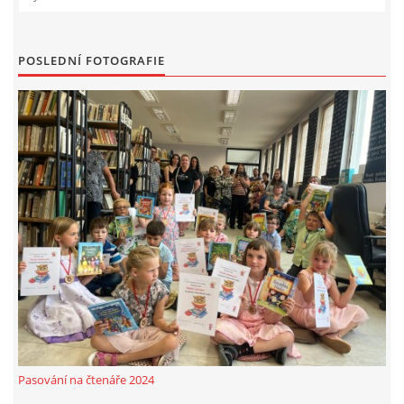
VIDEA Z DRONU
POSLEDNÍ FOTOGRAFIE
STREET ART
"KNIHOBUDKY"
ČASOSBĚRY - CHRÁŠŤANY
PROJEKT FLYNN "KNIHOVNA" CARSEN
E-KNIHY DO KAŽDÉ KNIHOVNY
GRANTY A DOTACE
Pasování na čtenáře 2024