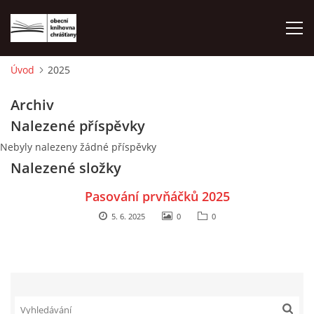
Úvod
2025
ÚVOD
Archiv
Nalezené příspěvky
LETNÍ KINO 2026
Nebyly nalezeny žádné příspěvky
Nalezené složky
VÝPŮJČNÍ DOBA
Pasování prvňáčků 2025
KONTAKTY
5. 6. 2025
0
0
ON-LINE KATALOG
WEBOVÁ KAMERA