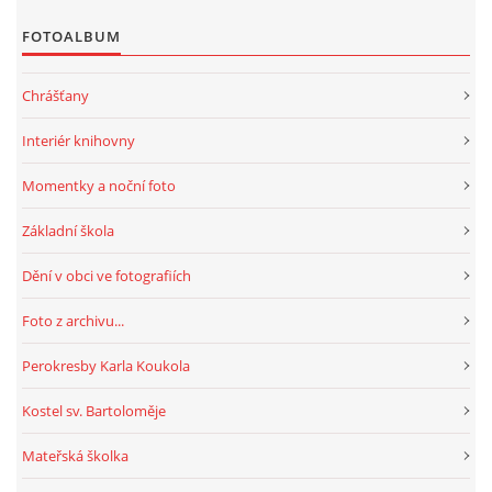
MOBILNÍ APLIKACE
FOTOALBUM
FREE WIFI
Chrášťany
Interiér knihovny
VÝZNAČNÍ RODÁCI
Momentky a noční foto
FOTOALBUM
Základní škola
Dění v obci ve fotografiích
PODĚKOVÁNÍ
Foto z archivu...
NAPSALI O NÁS....
Perokresby Karla Koukola
Kostel sv. Bartoloměje
SLUŽBY
Mateřská školka
KNIHOVNÍ ŘÁD