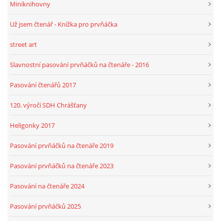
Miniknihovny
Už jsem čtenář - Knížka pro prvňáčka
HRY, KVÍZY, VZDĚLÁVÁNÍ ON-LINE
street art
Obecní knihovna Chrášťany
Slavnostní pasování prvňáčků na čtenáře - 2016
Chrášťany 74
373 04
Pasování čtenářů 2017
knihovnachrastany@seznam.cz
120. výročí SDH Chrášťany
Heligonky 2017
Pasování prvňáčků na čtenáře 2019
© 2026 eStránky.cz
|
RSS
|
WebSlice
|
Tisk
|
Aktualizováno: 1. 8. 2026
|
Nahoru ↑
Pasování prvňáčků na čtenáře 2023
Pasování na čtenáře 2024
Pasování prvňáčků 2025