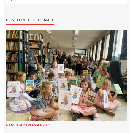
VIDEA Z DRONU
POSLEDNÍ FOTOGRAFIE
STREET ART
"KNIHOBUDKY"
ČASOSBĚRY - CHRÁŠŤANY
PROJEKT FLYNN "KNIHOVNA" CARSEN
E-KNIHY DO KAŽDÉ KNIHOVNY
GRANTY A DOTACE
Pasování na čtenáře 2024