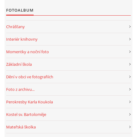
MOBILNÍ APLIKACE
FOTOALBUM
FREE WIFI
Chrášťany
Interiér knihovny
VÝZNAČNÍ RODÁCI
Momentky a noční foto
FOTOALBUM
Základní škola
Dění v obci ve fotografiích
PODĚKOVÁNÍ
Foto z archivu...
NAPSALI O NÁS....
Perokresby Karla Koukola
Kostel sv. Bartoloměje
SLUŽBY
Mateřská školka
KNIHOVNÍ ŘÁD