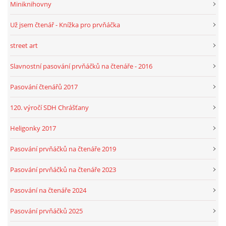
Miniknihovny
Už jsem čtenář - Knížka pro prvňáčka
HRY, KVÍZY, VZDĚLÁVÁNÍ ON-LINE
street art
Obecní knihovna Chrášťany
Slavnostní pasování prvňáčků na čtenáře - 2016
Chrášťany 74
373 04
Pasování čtenářů 2017
knihovnachrastany@seznam.cz
120. výročí SDH Chrášťany
Heligonky 2017
Pasování prvňáčků na čtenáře 2019
© 2026 eStránky.cz
|
RSS
|
WebSlice
|
Tisk
|
Aktualizováno: 1. 8. 2026
|
Nahoru ↑
Pasování prvňáčků na čtenáře 2023
Pasování na čtenáře 2024
Pasování prvňáčků 2025