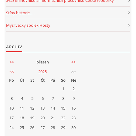
Svaz knihovníků a informačních pracovníků České republiky
Stíny historie......
Myslivecký spolek Hosty
ARCHIV
<<
březen
>>
<<
2025
>>
Po
Út
St
Čt
Pá
So
Ne
1
2
3
4
5
6
7
8
9
10
11
12
13
14
15
16
17
18
19
20
21
22
23
24
25
26
27
28
29
30