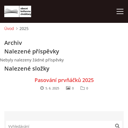
Úvod
2025
ÚVOD
Archiv
Nalezené příspěvky
LETNÍ KINO 2026
Nebyly nalezeny žádné příspěvky
Nalezené složky
VÝPŮJČNÍ DOBA
Pasování prvňáčků 2025
KONTAKTY
5. 6. 2025
0
0
ON-LINE KATALOG
WEBOVÁ KAMERA