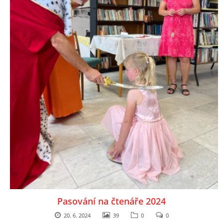
MOBILNÍ APLIKACE
FREE WIFI
VÝZNAČNÍ RODÁCI
FOTOALBUM
PODĚKOVÁNÍ
NAPSALI O NÁS....
SLUŽBY
Pasování na čtenáře 2024
20. 6. 2024
39
0
0
KNIHOVNÍ ŘÁD