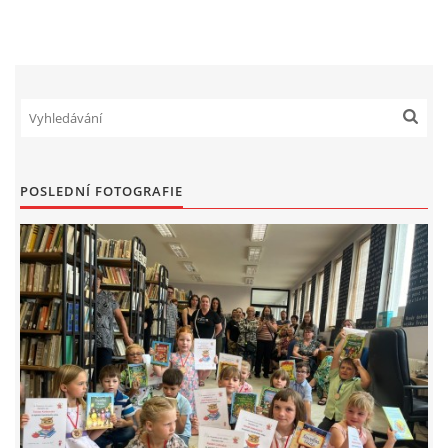
HRY, KVÍZY, VZDĚLÁVÁNÍ ON-LINE
Obecní knihovna Chrášťany
Chrášťany 74
373 04
POSLEDNÍ FOTOGRAFIE
knihovnachrastany@seznam.cz
© 2026 eStránky.cz
|
RSS
|
WebSlice
|
Tisk
|
Aktualizováno: 1. 8. 2026
|
Nahoru ↑