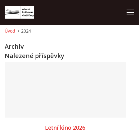
Úvod
2024
ÚVOD
Archiv
Nalezené příspěvky
LETNÍ KINO 2026
VÝPŮJČNÍ DOBA
KONTAKTY
ON-LINE KATALOG
Letní kino 2026
WEBOVÁ KAMERA