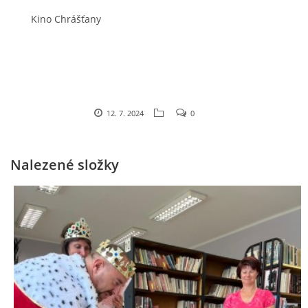
Kino Chrášťany
VIDEA Z DRONU
STREET ART
"KNIHOBUDKY"
12. 7. 2024
0
ČASOSBĚRY - CHRÁŠŤANY
Nalezené složky
PROJEKT FLYNN "KNIHOVNA" CARSEN
E-KNIHY DO KAŽDÉ KNIHOVNY
GRANTY A DOTACE