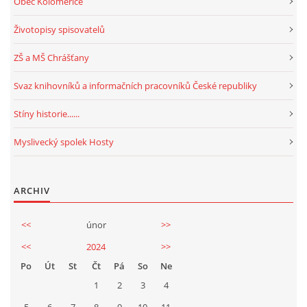
Obec Koloměřice
Životopisy spisovatelů
ZŠ a MŠ Chrášťany
Svaz knihovníků a informačních pracovníků České republiky
Stíny historie......
Myslivecký spolek Hosty
ARCHIV
<<
únor
>>
<<
2024
>>
Po
Út
St
Čt
Pá
So
Ne
1
2
3
4